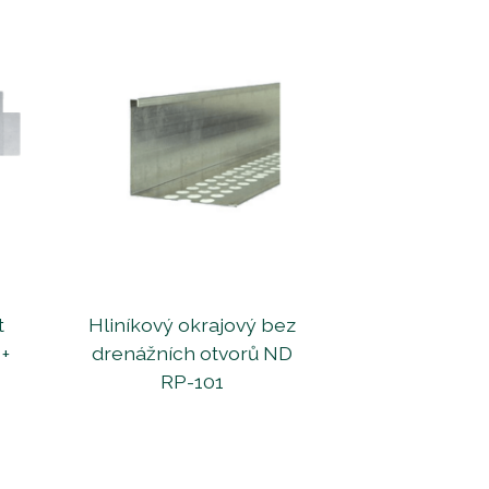
t
Hliníkový okrajový bez
 +
drenážních otvorů ND
RP-101