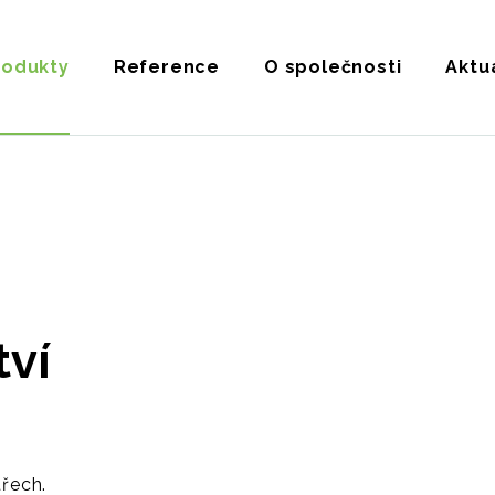
rodukty
Reference
O společnosti
Aktua
tví
třech.