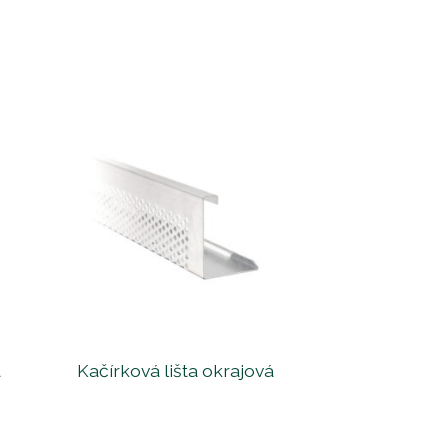
á
Kačírková lišta okrajová